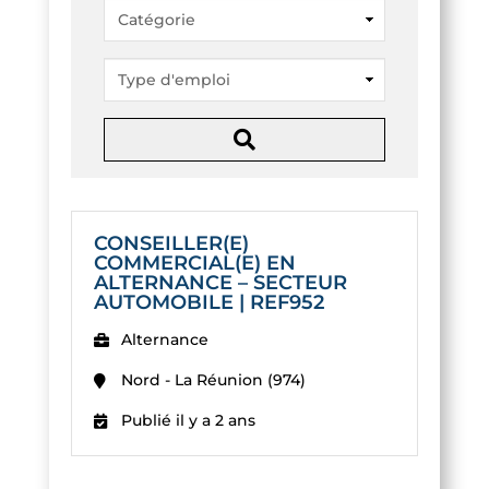
s
-
c
l
é
s
CONSEILLER(E)
COMMERCIAL(E) EN
ALTERNANCE – SECTEUR
AUTOMOBILE | REF952
Alternance
Nord - La Réunion (974)
Publié il y a 2 ans