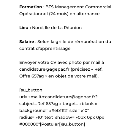
Formation
: BTS Management Commercial
Opérationnel (24 mois) en alternance
Lieu :
Nord, Ile de La Réunion
Salaire
: Selon la grille de rémunération du
contrat d’apprentissage
Envoyer votre CV avec photo par mail à
candidature@agepac.fr (précisez « Réf.
Offre 657ag » en objet de votre mail).
[su_button
url= »mailto:candidature@agepac.fr?
subject=Ref 657ag » target= »blank »
background= »#eb1112″ size= »10″
radius= »10″ text_shadow= »0px 0px 0px
#000000″]Postuler[/su_button]