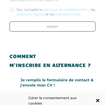
Télécharger votre CV en cliquant ici
Oui, j’accepte la
politique de confidentialité
, les
mentions légales
et les
avertissements
.
Valider
COMMENT
M'INSCRIRE EN ALTERNANCE ?

Je remplis le formulaire de contact &
j'envoie mon CV !

Je reçois mon invitation à la matinée
Gérer le consentement aux
d'information, et à mon entretien.
cookies